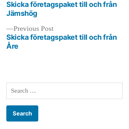
post:
Skicka företagspaket till och från
Post
Jämshög
navigation
Previous
Previous Post
post:
Skicka företagspaket till och från
Åre
Search
for: