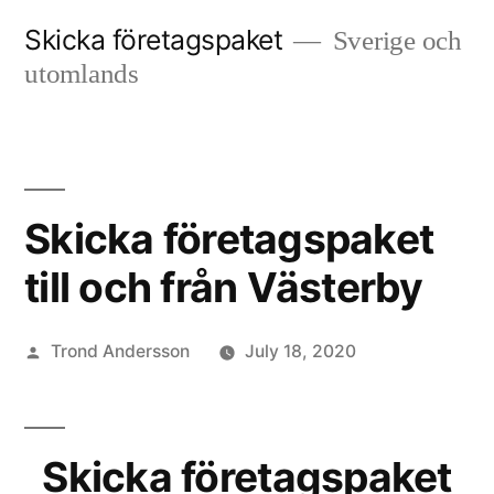
Skip
Skicka företagspaket
Sverige och
to
utomlands
content
Skicka företagspaket
till och från Västerby
Posted
Trond Andersson
July 18, 2020
by
Skicka företagspaket