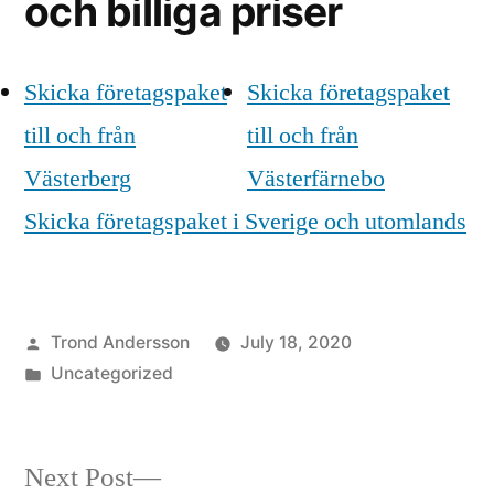
och billiga priser
Skicka företagspaket
Skicka företagspaket
till och från
till och från
Västerberg
Västerfärnebo
Skicka företagspaket i Sverige och utomlands
Posted
Trond Andersson
July 18, 2020
by
Posted
Uncategorized
in
Next
Next Post