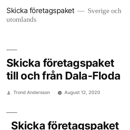
Skip
Skicka företagspaket
Sverige och
to
utomlands
content
Skicka företagspaket
till och från Dala-Floda
Posted
Trond Andersson
August 12, 2020
by
Skicka företagspaket