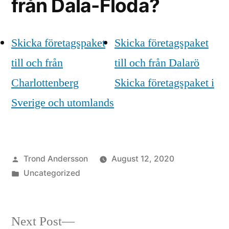
från Dala-Floda?
Skicka företagspaket
Skicka företagspaket
till och från
till och från Dalarö
Charlottenberg
Skicka företagspaket i
Sverige och utomlands
Posted
Trond Andersson
August 12, 2020
by
Posted
Uncategorized
in
Next
Next Post