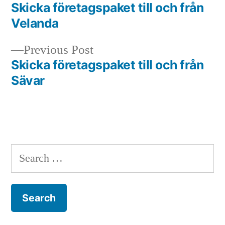
post:
Skicka företagspaket till och från
Post
Velanda
navigation
Previous
Previous Post
post:
Skicka företagspaket till och från
Sävar
Search
for: