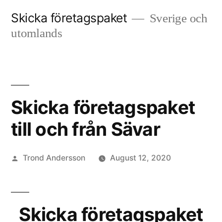
Skip
Skicka företagspaket
Sverige och
to
utomlands
content
Skicka företagspaket
till och från Sävar
Posted
Trond Andersson
August 12, 2020
by
Skicka företagspaket