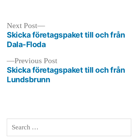
in
Next
Next Post
post:
Skicka företagspaket till och från
Post
Dala-Floda
navigation
Previous
Previous Post
post:
Skicka företagspaket till och från
Lundsbrunn
Search
for: