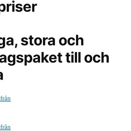
priser
ga, stora och
agspaket till och
a
 från
 från