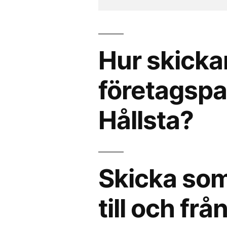
Hur skicka
företagspak
Hållsta?
Skicka som
till och frå