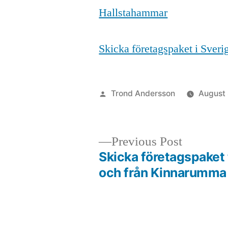
Hallstahammar
Skicka företagspaket i Sver
Posted
Trond Andersson
August
by
Previous
Previous Post
post:
Skicka företagspaket t
Post
och från Kinnarumma
navigation