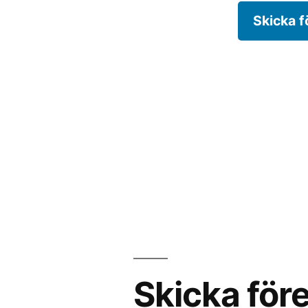
Skicka f
Skicka före