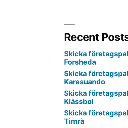
Recent Post
Skicka företagspake
Forsheda
Skicka företagspake
Karesuando
Skicka företagspake
Klässbol
Skicka företagspake
Timrå