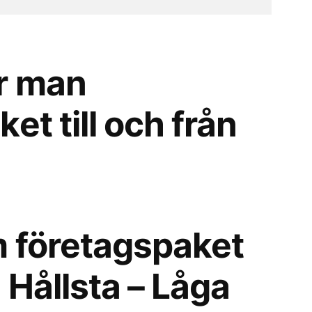
r man
et till och från
 företagspaket
n Hållsta – Låga