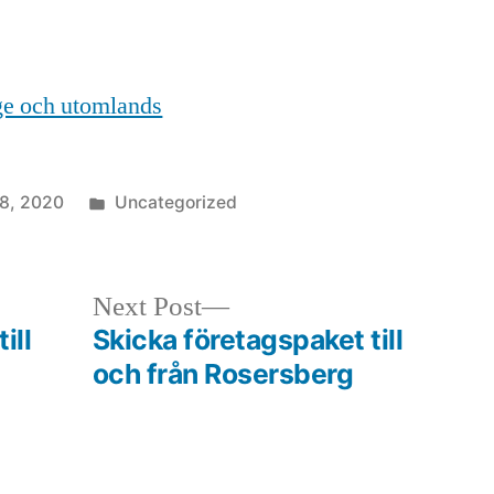
ige och utomlands
Posted
 8, 2020
Uncategorized
in
Next
Next Post
post:
ill
Skicka företagspaket till
och från Rosersberg