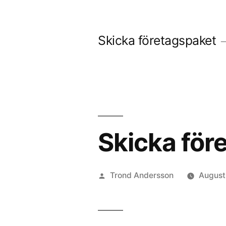
Skip
to
Skicka företagspaket
content
Skicka före
Posted
Trond Andersson
August
by