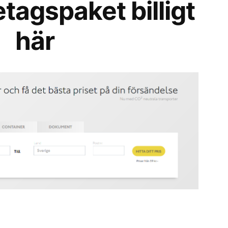
etagspaket billigt
här