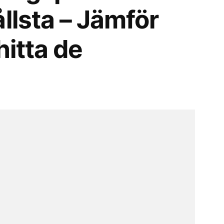
llsta – Jämför
hitta de