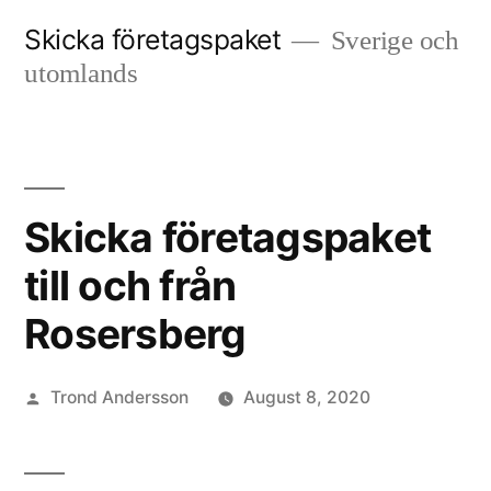
Skip
Skicka företagspaket
Sverige och
to
utomlands
content
Skicka företagspaket
till och från
Rosersberg
Posted
Trond Andersson
August 8, 2020
by