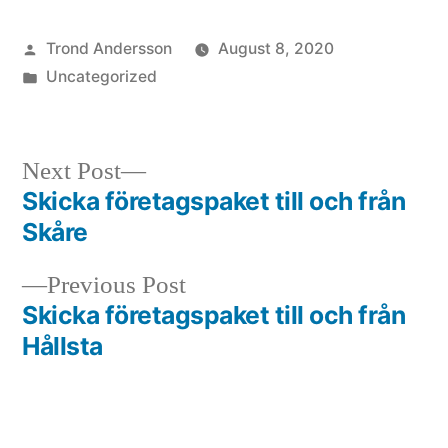
Posted
Trond Andersson
August 8, 2020
by
Posted
Uncategorized
in
Next
Next Post
post:
Skicka företagspaket till och från
Post
Skåre
navigation
Previous
Previous Post
post:
Skicka företagspaket till och från
Hållsta