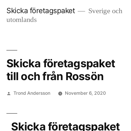
Skip
Skicka företagspaket
Sverige och
to
utomlands
content
Skicka företagspaket
till och från Rossön
Posted
Trond Andersson
November 6, 2020
by
Skicka företagspaket