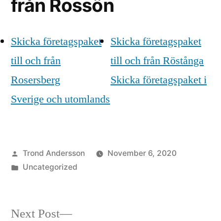
från Rossön
Skicka företagspaket
Skicka företagspaket
till och från
till och från Röstånga
Rosersberg
Skicka företagspaket i
Sverige och utomlands
Posted
Trond Andersson
November 6, 2020
by
Posted
Uncategorized
in
Next
Next Post