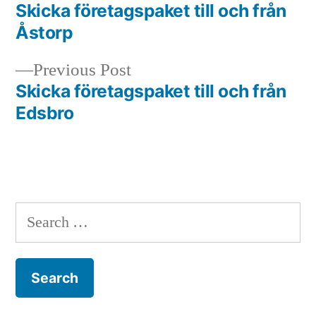
post:
Skicka företagspaket till och från
Post
Åstorp
navigation
Previous
Previous Post
post:
Skicka företagspaket till och från
Edsbro
Search
for: