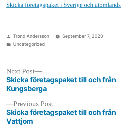
Skicka företagspaket i Sverige och utomlands
Posted
Trond Andersson
September 7, 2020
by
Posted
Uncategorized
in
Next
Next Post
post:
Skicka företagspaket till och från
Post
Kungsberga
navigation
Previous
Previous Post
post:
Skicka företagspaket till och från
Vattjom