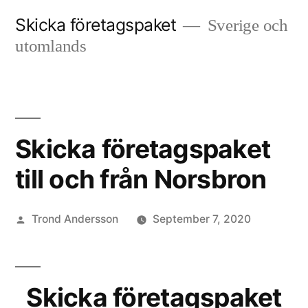
Skip
Skicka företagspaket
Sverige och
to
utomlands
content
Skicka företagspaket
till och från Norsbron
Posted
Trond Andersson
September 7, 2020
by
Skicka företagspaket