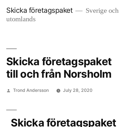
Skip
Skicka företagspaket
Sverige och
to
utomlands
content
Skicka företagspaket
till och från Norsholm
Posted
Trond Andersson
July 28, 2020
by
Skicka företagspaket