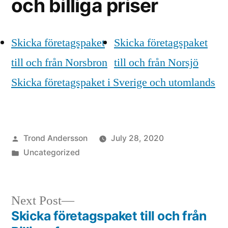
och billiga priser
Skicka företagspaket
Skicka företagspaket
till och från Norsbron
till och från Norsjö
Skicka företagspaket i Sverige och utomlands
Posted
Trond Andersson
July 28, 2020
by
Posted
Uncategorized
in
Next
Next Post
post:
Skicka företagspaket till och från
Post