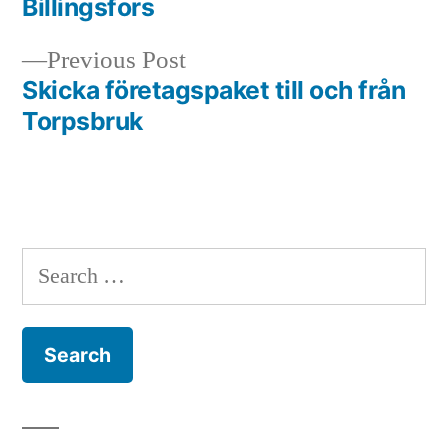
Billingsfors
navigation
Previous
Previous Post
post:
Skicka företagspaket till och från
Torpsbruk
Search
for: