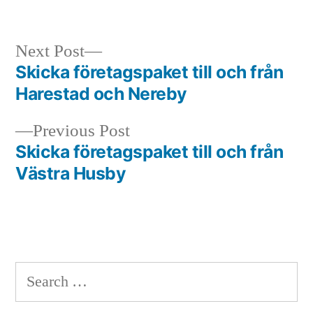
in
Next
Next Post
post:
Skicka företagspaket till och från
Post
Harestad och Nereby
navigation
Previous
Previous Post
post:
Skicka företagspaket till och från
Västra Husby
Search
for: