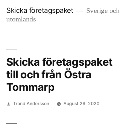
Skip
Skicka företagspaket
Sverige och
to
utomlands
content
Skicka företagspaket
till och från Östra
Tommarp
Posted
Trond Andersson
August 29, 2020
by