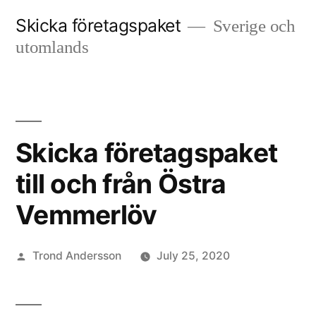
Skip
Skicka företagspaket
Sverige och
to
utomlands
content
Skicka företagspaket
till och från Östra
Vemmerlöv
Posted
Trond Andersson
July 25, 2020
by