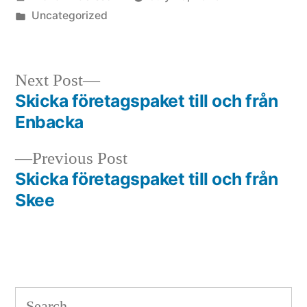
by
Posted
Uncategorized
in
Next
Next Post
post:
Skicka företagspaket till och från
Post
Enbacka
navigation
Previous
Previous Post
post:
Skicka företagspaket till och från
Skee
Search